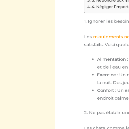
3. Répondre aux m
4. Négliger l’impo
1. Ignorer les beso
Les
miaulements noc
satisfaits. Voici q
Alimentation :
et de l’eau en
Exercice :
Un m
la nuit. Des j
Confort :
Un es
endroit calme
2. Ne pas établir u
Les chats, comme les