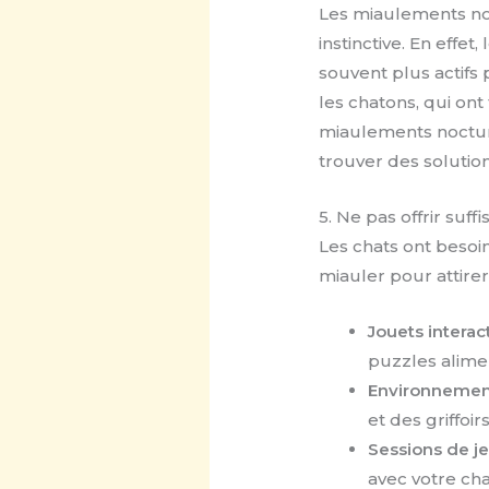
Les miaulements no
instinctive. En effet
souvent plus actifs 
les chatons, qui ont
miaulements nocturn
trouver des solutio
5. Ne pas offrir su
Les chats ont besoin
miauler pour attirer
Jouets interact
puzzles alime
Environnement
et des griffoir
Sessions de je
avec votre cha