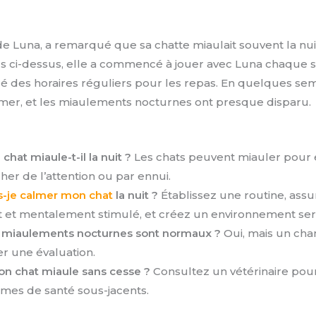
de Luna, a remarqué que sa chatte miaulait souvent la nui
ls ci-dessus, elle a commencé à jouer avec Luna chaque s
ré des horaires réguliers pour les repas. En quelques sem
er, et les miaulements nocturnes ont presque disparu.
hat miaule-t-il la nuit ?
Les chats peuvent miauler pour
her de l’attention ou par ennui.
-je calmer mon chat
la nuit ?
Établissez une routine, assu
et mentalement stimulé, et créez un environnement ser
s miaulements nocturnes sont normaux ?
Oui, mais un ch
er une évaluation.
on chat miaule sans cesse ?
Consultez un vétérinaire pour v
mes de santé sous-jacents.