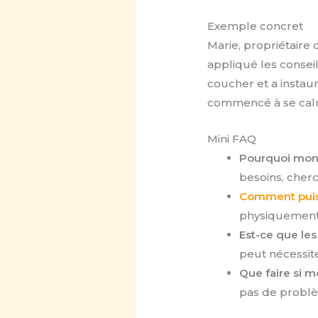
Exemple concret
Marie, propriétaire 
appliqué les consei
coucher et a instau
commencé à se calm
Mini FAQ
Pourquoi mon c
besoins, cherc
Comment puis
physiquement 
Est-ce que le
peut nécessit
Que faire si m
pas de problè