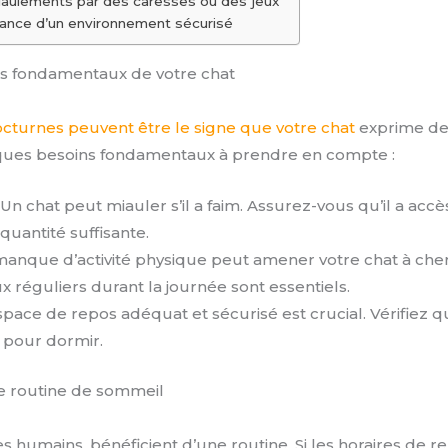
iaulements par des caresses ou des jeux
rtance d’un environnement sécurisé
ins fondamentaux de votre chat
turnes peuvent être le signe que votre chat
exprime de
uelques besoins fondamentaux à prendre en compte :
Un chat peut miauler s’il a faim. Assurez-vous qu’il a accè
 quantité suffisante.
anque d’activité physique peut amener votre chat à cher
eux réguliers durant la journée sont essentiels.
pace de repos adéquat et sécurisé est crucial. Vérifiez q
 pour dormir.
ne routine de sommeil
 humains, bénéficient d’une routine. Si les horaires de re