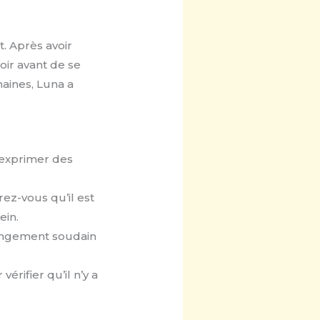
t. Après avoir
oir avant de se
aines, Luna a
 exprimer des
rez-vous qu’il est
ein.
angement soudain
érifier qu’il n’y a