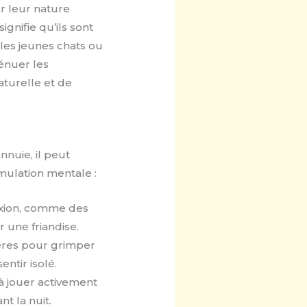
r leur nature
ignifie qu’ils sont
 les jeunes chats ou
ténuer les
turelle et de
nnuie, il peut
imulation mentale :
exion, comme des
 une friandise.
ères pour grimper
entir isolé.
à jouer activement
nt la nuit.